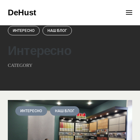
Skip
DeHust
to
content
ИНТЕРЕСНО
НАШ БЛОГ
Интересно
CATEGORY
ИНТЕРЕСНО
НАШ БЛОГ